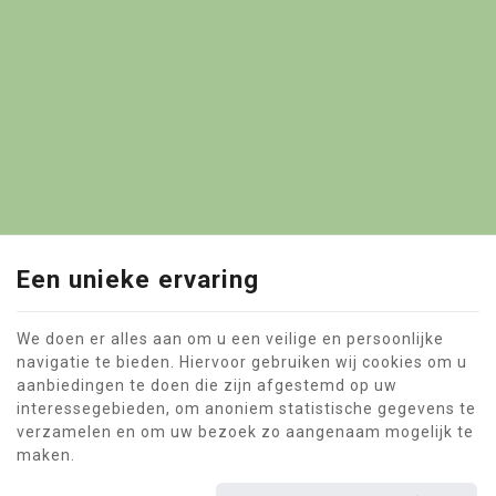
Een unieke ervaring
We doen er alles aan om u een veilige en persoonlijke
navigatie te bieden. Hiervoor gebruiken wij cookies om u
aanbiedingen te doen die zijn afgestemd op uw
Deze website maakt gebruik van cookies om de gebruikerservaring te
interessegebieden, om anoniem statistische gegevens te
verbeteren.
verzamelen en om uw bezoek zo aangenaam mogelijk te
Juridische informatie
|
Privacy
|
Cookies
© Copyright 2026 -
La Ferme de l'Airbois
-
Algemene Voorwaarden
-
maken.
Onze partners op internet
Gebruiksvoorwaarden van de website en bescherming van de