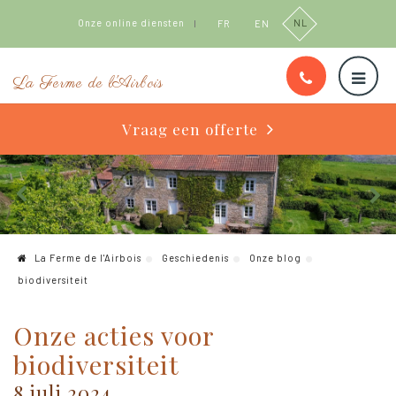
Onze online diensten
FR
EN
NL
La Ferme de l'Airbois
Vraag een offerte
La Ferme de l'Airbois
Geschiedenis
Onze blog
biodiversiteit
Onze acties voor
biodiversiteit
8 juli 2024